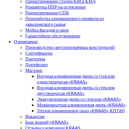
Проектирование стадии КМ и КМД
Разработка ППР на остекление
Проектирование СПК
Переработка алюминиевого профиля из
давальческого сырья
Мойка фасадов и окон
Гарантийное обслуживание
О компании
Производство светопрозрачных конструкций
Сертификаты
Партнеры
Портфолио
Магазин
Входная алюминиевая дверь со стеклом
одностворчатая «KRAAS»
Входная алюминиевая дверь со стеклом
двустворчатая «KRAAS»
Эвакуационная дверь со стеклом «KRAAS»
Межкомнатная алюминиевая дверь «KRAAS»
Теплое алюминиевое окно «KRAAS» КПТ60
Вакансии
База знаний «KRAAS»
Отзывы о компании KRAAS