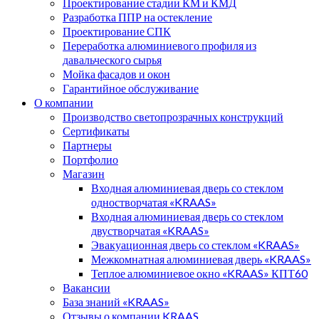
Проектирование стадии КМ и КМД
Разработка ППР на остекление
Проектирование СПК
Переработка алюминиевого профиля из
давальческого сырья
Мойка фасадов и окон
Гарантийное обслуживание
О компании
Производство светопрозрачных конструкций
Сертификаты
Партнеры
Портфолио
Магазин
Входная алюминиевая дверь со стеклом
одностворчатая «KRAAS»
Входная алюминиевая дверь со стеклом
двустворчатая «KRAAS»
Эвакуационная дверь со стеклом «KRAAS»
Межкомнатная алюминиевая дверь «KRAAS»
Теплое алюминиевое окно «KRAAS» КПТ60
Вакансии
База знаний «KRAAS»
Отзывы о компании KRAAS