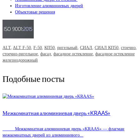
Изготовление алюминиевых дверей
Объектовые решения
ALT
,
ALT F-50
,
F-50
,
КП50
,
ригельный
,
СИАЛ
,
СИАЛ КП50
,
стоечно
,
стоечно-ригельное
,
фасад
,
фасадное остекление
,
фасадное остекление
железнодорожный
Подобные посты
Межкомнатная алюминиевая дверь «KRAAS»
Межкомнатная алюминиевая дверь «KRAAS» — флагман
межкомнатных дверей из алюминиевого...