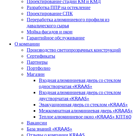
Проектирование стадии КМ и КМД
Разработка ППР на остекление
Проектирование СПК
Переработка алюминиевого профиля из
давальческого сырья
Мойка фасадов и окон
Гарантийное обслуживание
О компании
Производство светопрозрачных конструкций
Сертификаты
Партнеры
Портфолио
Магазин
Входная алюминиевая дверь со стеклом
одностворчатая «KRAAS»
Входная алюминиевая дверь со стеклом
двустворчатая «KRAAS»
Эвакуационная дверь со стеклом «KRAAS»
Межкомнатная алюминиевая дверь «KRAAS»
Теплое алюминиевое окно «KRAAS» КПТ60
Вакансии
База знаний «KRAAS»
Отзывы о компании KRAAS