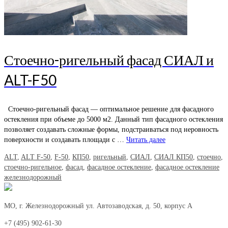
Стоечно-ригельный фасад СИАЛ и
ALT-F50
Стоечно-ригельный фасад — оптимальное решение для фасадного
остекления при объеме до 5000 м2. Данный тип фасадного остекления
позволяет создавать сложные формы, подстраиваться под неровность
поверхности и создавать площади с …
Читать далее
ALT
,
ALT F-50
,
F-50
,
КП50
,
ригельный
,
СИАЛ
,
СИАЛ КП50
,
стоечно
,
стоечно-ригельное
,
фасад
,
фасадное остекление
,
фасадное остекление
железнодорожный
МО, г. Железнодорожный ул. Автозаводская, д. 50, корпус А
+7 (495) 902-61-30