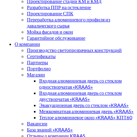
Проектирование стадии КМ и КМД
Разработка ППР на остекление
Проектирование СПК
Переработка алюминиевого профиля из
давальческого сырья
Мойка фасадов и окон
Гарантийное обслуживание
О компании
Производство светопрозрачных конструкций
Сертификаты
Партнеры
Портфолио
Магазин
Входная алюминиевая дверь со стеклом
одностворчатая «KRAAS»
Входная алюминиевая дверь со стеклом
двустворчатая «KRAAS»
Эвакуационная дверь со стеклом «KRAAS»
Межкомнатная алюминиевая дверь «KRAAS»
Теплое алюминиевое окно «KRAAS» КПТ60
Вакансии
База знаний «KRAAS»
Отзывы о компании KRAAS