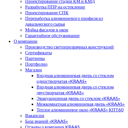
Проектирование стадии КМ и КМД
Разработка ППР на остекление
Проектирование СПК
Переработка алюминиевого профиля из
давальческого сырья
Мойка фасадов и окон
Гарантийное обслуживание
О компании
Производство светопрозрачных конструкций
Сертификаты
Партнеры
Портфолио
Магазин
Входная алюминиевая дверь со стеклом
одностворчатая «KRAAS»
Входная алюминиевая дверь со стеклом
двустворчатая «KRAAS»
Эвакуационная дверь со стеклом «KRAAS»
Межкомнатная алюминиевая дверь «KRAAS»
Теплое алюминиевое окно «KRAAS» КПТ60
Вакансии
База знаний «KRAAS»
Отзывы о компании KRAAS