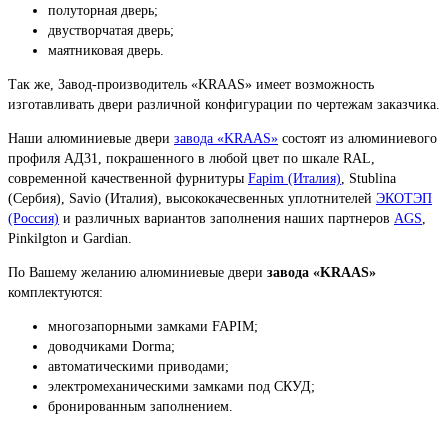
полуторная дверь;
двустворчатая дверь;
маятниковая дверь.
Так же, Завод-производитель «KRAAS» имеет возможность
изготавливать двери различной конфигурации по чертежам заказчика.
Наши алюминиевые двери
завода «KRAAS»
состоят из алюминиевого
профиля АД31, покрашенного в любой цвет по шкале RAL,
современной качественной фурнитуры
Fapim (Италия)
, Stublina
(Сербия), Savio (Италия), высококачесвенных уплотнителей
ЭКОТЭП
(Россия)
и различных вариантов заполнения наших партнеров
AGS
,
Pinkilgton и Gardian.
По Вашему желанию алюминиевые двери
завода «KRAAS»
комплектуются:
многозапорными замками FAPIM;
доводчиками Dorma;
автоматическими приводами;
электромеханическими замками под СКУД;
бронированным заполнением.