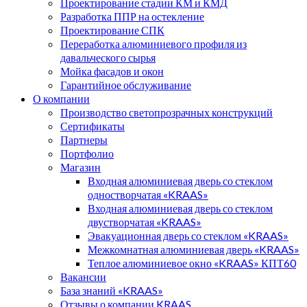
Проектирование стадии КМ и КМД
Разработка ППР на остекление
Проектирование СПК
Переработка алюминиевого профиля из
давальческого сырья
Мойка фасадов и окон
Гарантийное обслуживание
О компании
Производство светопрозрачных конструкций
Сертификаты
Партнеры
Портфолио
Магазин
Входная алюминиевая дверь со стеклом
одностворчатая «KRAAS»
Входная алюминиевая дверь со стеклом
двустворчатая «KRAAS»
Эвакуационная дверь со стеклом «KRAAS»
Межкомнатная алюминиевая дверь «KRAAS»
Теплое алюминиевое окно «KRAAS» КПТ60
Вакансии
База знаний «KRAAS»
Отзывы о компании KRAAS