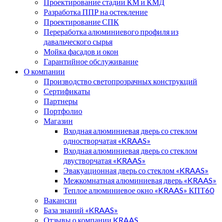
Проектирование стадии КМ и КМД
Разработка ППР на остекление
Проектирование СПК
Переработка алюминиевого профиля из
давальческого сырья
Мойка фасадов и окон
Гарантийное обслуживание
О компании
Производство светопрозрачных конструкций
Сертификаты
Партнеры
Портфолио
Магазин
Входная алюминиевая дверь со стеклом
одностворчатая «KRAAS»
Входная алюминиевая дверь со стеклом
двустворчатая «KRAAS»
Эвакуационная дверь со стеклом «KRAAS»
Межкомнатная алюминиевая дверь «KRAAS»
Теплое алюминиевое окно «KRAAS» КПТ60
Вакансии
База знаний «KRAAS»
Отзывы о компании KRAAS