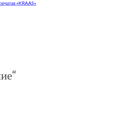
ворчатая «KRAAS»
ние“