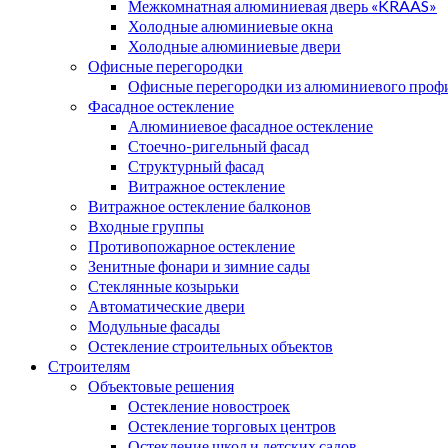
Межкомнатная алюминиевая дверь «KRAAS»
Холодные алюминиевые окна
Холодные алюминиевые двери
Офисные перегородки
Офисные перегородки из алюминиевого проф
Фасадное остекление
Алюминиевое фасадное остекление
Стоечно-ригельный фасад
Структурный фасад
Витражное остекление
Витражное остекление балконов
Входные группы
Противопожарное остекление
Зенитные фонари и зимние сады
Стеклянные козырьки
Автоматические двери
Модульные фасады
Остекление строительных объектов
Строителям
Объектовые решения
Остекление новостроек
Остекление торговых центров
Остекление школ и детских садов