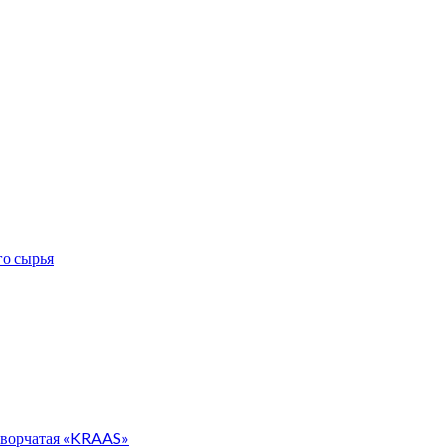
го сырья
творчатая «KRAAS»