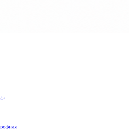
AS»
профиля