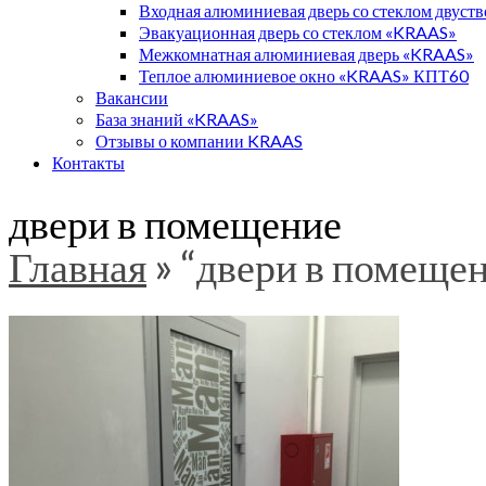
Входная алюминиевая дверь со стеклом двуст
Эвакуационная дверь со стеклом «KRAAS»
Межкомнатная алюминиевая дверь «KRAAS»
Теплое алюминиевое окно «KRAAS» КПТ60
Вакансии
База знаний «KRAAS»
Отзывы о компании KRAAS
Контакты
двери в помещение
Главная
»
“двери в помеще