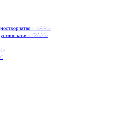
дностворчатая «KRAAS»
вустворчатая «KRAAS»
»
AS»
60