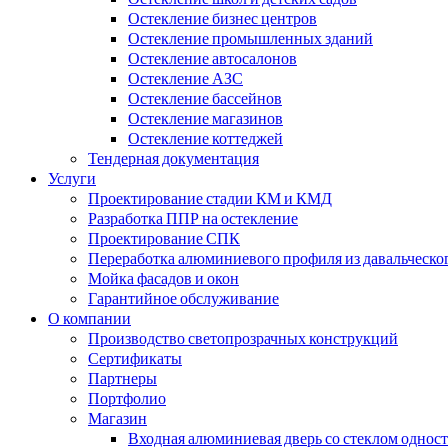
Остекление бизнес центров
Остекление промышленных зданий
Остекление автосалонов
Остекление АЗС
Остекление бассейнов
Остекление магазинов
Остекление коттеджей
Тендерная документация
Услуги
Проектирование стадии КМ и КМД
Разработка ППР на остекление
Проектирование СПК
Переработка алюминиевого профиля из давальческо
Мойка фасадов и окон
Гарантийное обслуживание
О компании
Производство светопрозрачных конструкций
Сертификаты
Партнеры
Портфолио
Магазин
Входная алюминиевая дверь со стеклом однос