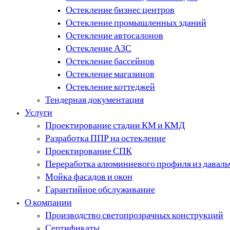
Остекление бизнес центров
Остекление промышленных зданий
Остекление автосалонов
Остекление АЗС
Остекление бассейнов
Остекление магазинов
Остекление коттеджей
Тендерная документация
Услуги
Проектирование стадии КМ и КМД
Разработка ППР на остекление
Проектирование СПК
Переработка алюминиевого профиля из даваль
Мойка фасадов и окон
Гарантийное обслуживание
О компании
Производство светопрозрачных конструкций
Сертификаты