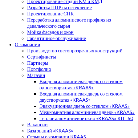
Проектирование стадии КМ и КМД
Разработка ППР на остекление
Проектирование СПК
Переработка алюминиевого профиля из
давальческого сырья
Мойка фасадов и окон
Гарантийное обслуживание
О компании
Производство светопрозрачных конструкций
Сертификаты
Партнеры
Портфолио
Магазин
Входная алюминиевая дверь со стеклом
одностворчатая «KRAAS»
Входная алюминиевая дверь со стеклом
двустворчатая «KRAAS»
Эвакуационная дверь со стеклом «KRAAS»
Межкомнатная алюминиевая дверь «KRAAS»
Теплое алюминиевое окно «KRAAS» КПТ60
Вакансии
База знаний «KRAAS»
Отзывы о компании KRAAS